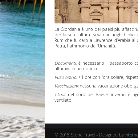
La Giordania è uno dei paesi più affascina
per la sua cultura. Si va dai luoghi bibli
Rum che fu caro a Lawrence d’Arabia al p
Petra, Patrimonio dell’Umanità.
Documenti:
è necessario il passaporto con
all’arrivo in aeroporto.
Fuso orario:
+1 ore con l’ora solare, rispetto 
Vaccinazioni:
nessuna vaccinazione obbliga
Clima:
nel nord del Paese l’inverno è rig
ventilato.
© 2015 Stone Travel - Designed by
Interne