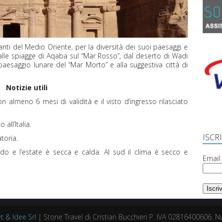
nti del Medio Oriente, per la diversità dei suoi paesaggi e
ci alle spiagge di Aqaba sul “Mar Rosso”, dal deserto di Wadi
aesaggio lunare del “Mar Morto” e alla suggestiva città di
Notizie utili
 almeno 6 mesi di validità e il visto d’ingresso rilasciato
all’Italia.
ISCRI
toria.
ido e l’estate è secca e calda. Al sud il clima è secco e
Email
t & Idee Srl
| Stone Travel di Cristian Bucchieri P. IVA 02816400606