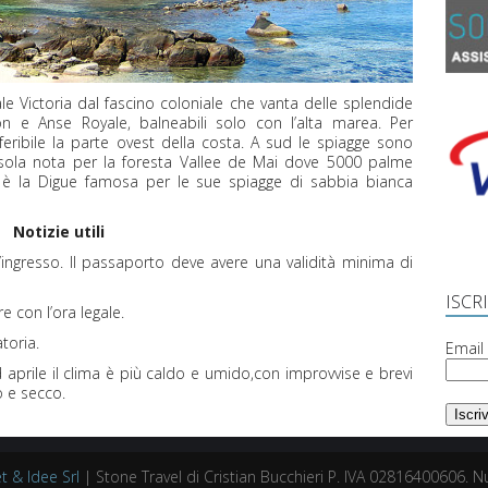
tale Victoria dal fascino coloniale che vanta delle splendide
n e Anse Royale, balneabili solo con l’alta marea. Per
feribile la parte ovest della costa. A sud le spiagge sono
 isola nota per la foresta Vallee de Mai dove 5000 palme
a è la Digue famosa per le sue spiagge di sabbia bianca
Notizie utili
’ingresso. Il passaporto deve avere una validità minima di
ISCRI
e con l’ora legale.
toria.
Email
aprile il clima è più caldo e umido,con improvvise e brevi
o e secco.
t & Idee Srl
| Stone Travel di Cristian Bucchieri P. IVA 02816400606