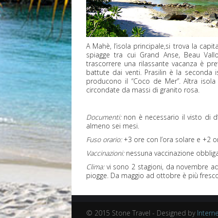
A Mahè, l’isola principale,si trova la capi
spiagge tra cui Grand Anse, Beau Vallo
trascorrere una rilassante vacanza è pre
battute dai venti. Prasilin è la seconda
producono il “Coco de Mer”. Altra isol
circondate da massi di granito rosa.
Documenti:
non è necessario il visto di d
almeno sei mesi.
Fuso orario:
+3 ore con l’ora solare e +2 or
Vaccinazioni:
nessuna vaccinazione obbliga
Clima:
vi sono 2 stagioni, da novembre ad 
piogge. Da maggio ad ottobre è più fresc
© 2015 Stone Travel - Designed by
Interne