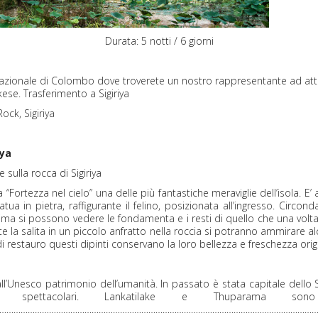
Durata: 5 notti / 6 giorni
nazionale di Colombo dove troverete un nostro rappresentante ad atte
kese. Trasferimento a Sigiriya
ck, Sigiriya
iya
sulla rocca di Sigiriya
la “Fortezza nel cielo” una delle più fantastiche meraviglie dell’isola.
ua in pietra, raffigurante il felino, posizionata all’ingresso. Circ
cima si possono vedere le fondamenta e i resti di quello che una volta 
 la salita in un piccolo anfratto nella roccia si potranno ammirare alc
di restauro questi dipinti conservano la loro bellezza e freschezza origi
ll’Unesco patrimonio dell’umanità. In passato è stata capitale dello S
e spettacolari. Lankatilake e Thuparama so
………………………………………………………………………………………………………………………