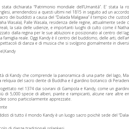
tata dichiarata “Patrimonio mondiale dell’Umanità”. E’ stata la ro
glesi, arrendendosi a questi ultimi nel 1815 in seguito ad un accordo 
sacro dei buddisti a causa del “Dalada Maligawa” il tempio che custod
(Maha Wasala), Palle Wasala, residenza delle regine, attualmente sede
reali, la sala delle udienze, e importanti luoghi di culto come il Natha
lizzato dalla regina per le sue abluzioni e posizionato al centro del lag
 famiglia reale. Oggi Kandy è il centro del buddismo, delle arti, dell’a
 spettacoli di danza e di musica che si svolgono giornalmente in diversi 
el,Kandy
ittà di Kandy che comprende la panoramica di una parte del lago, Mark
la reliquia del sacro dente di Buddha e il giardino botanico di Peraden
ogettato nel 1374 dai sovrani di Gampola e Kandy, come un giardino c
 di 5,000 specie di alberi, piante e rampicanti, alcune rare altre end
chidee sono particolarmente apprezzate.
ente
uddisti di tutto il mondo Kandy è un luogo sacro poichè sede del “Dala
olo di danze tradizionali srilankesi