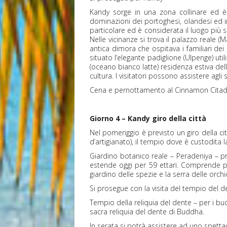
Kandy sorge in una zona collinare ed è s
dominazioni dei portoghesi, olandesi ed in
particolare ed è considerata il luogo più 
Nelle vicinanze si trova il palazzo reale 
antica dimora che ospitava i familiari dei 
situato l’elegante padiglione (Ulpenge) uti
(oceano bianco latte) residenza estiva della
cultura. I visitatori possono assistere agli
Cena e pernottamento al Cinnamon Citad
Giorno 4 – Kandy giro della città
Nel pomeriggio è previsto un giro della c
d’artigianato), il tempio dove è custodita 
Giardino botanico reale – Peradeniya – pr
estende oggi per 59 ettari. Comprende più
giardino delle spezie e la serra delle or
Si prosegue con la visita del tempio del d
Tempio della reliquia del dente – per i b
sacra reliquia del dente di Buddha.
In serata si potrà assistere ad uno spettac