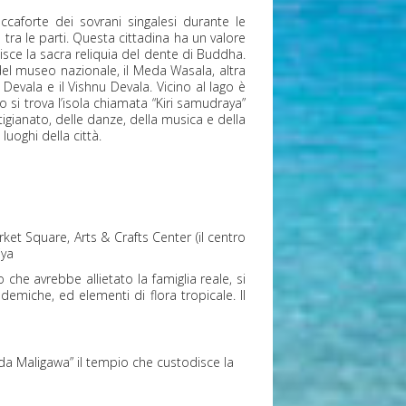
ccaforte dei sovrani singalesi durante le
tra le parti. Questa cittadina ha un valore
isce la sacra reliquia del dente di Buddha.
 del museo nazionale, il Meda Wasala, altra
 Devala e il Vishnu Devala. Vicino al lago è
o si trova l’isola chiamata “Kiri samudraya”
rtigianato, delle danze, della musica e della
luoghi della città.
et Square, Arts & Crafts Center (il centro
iya
he avrebbe allietato la famiglia reale, si
emiche, ed elementi di flora tropicale. Il
da Maligawa” il tempio che custodisce la