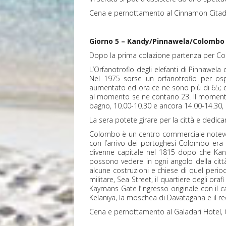
Cena e pernottamento al Cinnamon Citad
Giorno 5 – Kandy/Pinnawela/Colombo g
Dopo la prima colazione partenza per Colom
L’Orfanotrofio degli elefanti di Pinnawela
Nel 1975 sorse un orfanotrofio per ospi
aumentato ed ora ce ne sono più di 65; ques
al momento se ne contano 23. Il momento m
bagno, 10.00-10.30 e ancora 14.00-14.30,
La sera potete girare per la città e dedicar
Colombo è un centro commerciale notevole
con l’arrivo dei portoghesi Colombo era
divenne capitale nel 1815 dopo che Kandy 
possono vedere in ogni angolo della città
alcune costruzioni e chiese di quel periodo
militare, Sea Street, il quartiere degli or
Kaymans Gate l’ingresso originale con il 
Kelaniya, la moschea di Davatagaha e il 
Cena e pernottamento al Galadari Hotel