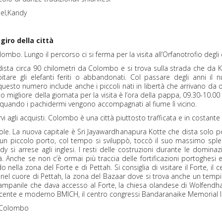
el,Kandy
iro della città
bo. Lungo il percorso ci si ferma per la visita all’Orfanotrofio degli 
 dista circa 90 chilometri da Colombo e si trova sulla strada che da K
tare gli elefanti feriti o abbandonati. Col passare degli anni il 
to numero include anche i piccoli nati in libertà che arrivano da ogni 
igliore della giornata per la visita è l’ora della pappa, 09.30-10.00
 quando i pachidermi vengono accompagnati al fiume lì vicino.
vi agli acquisti. Colombo è una città piuttosto trafficata e in costante
. La nuova capitale è Sri Jayawardhanapura Kotte che dista solo poc
 un piccolo porto, col tempo si sviluppò, toccò il suo massimo sple
si arrese agli inglesi. I resti delle costruzioni durante le dominazi
. Anche se non c’è ormai più traccia delle fortificazioni portoghesi
 nella zona del Forte e di Pettah. Si consiglia di visitare il Forte, il
afi nel cuore di Pettah, la zona del Bazaar dove si trova anche un tempi
campanile che dava accesso al Forte, la chiesa olandese di Wolfendhaa
recente e moderno BMICH, il centro congressi Bandaranaike Memorial I
, Colombo