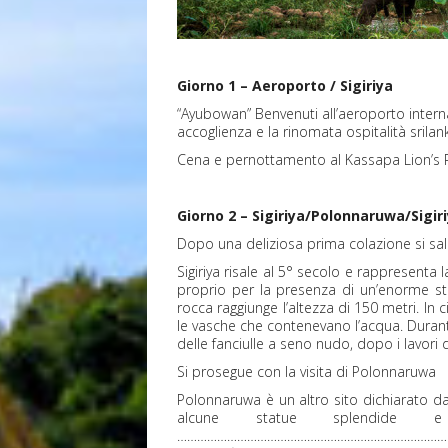
Giorno 1 – Aeroporto / Sigiriya
“Ayubowan” Benvenuti all’aeroporto inter
accoglienza e la rinomata ospitalità srilan
Cena e pernottamento al Kassapa Lion’s Ro
Giorno 2 – Sigiriya/Polonnaruwa/Sigir
Dopo una deliziosa prima colazione si sale 
Sigiriya risale al 5° secolo e rappresenta 
proprio per la presenza di un’enorme stat
rocca raggiunge l’altezza di 150 metri. In 
le vasche che contenevano l’acqua. Durante
delle fanciulle a seno nudo, dopo i lavori 
Si prosegue con la visita di Polonnaruwa
Polonnaruwa è un altro sito dichiarato da
alcune statue splendide 
………………………………………………………………………