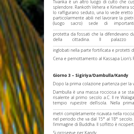
Tivanka è un altro luogo di culto che cu
splendore. Rankoth Vehera e Kirivehera so
lo raffigurano seduto, una lo vede eretto
particolarmente abili nel lavorare la pie
(luogo sacro) sede di important
………………………………………………………………………
protetta da fossati che la difendevano dagl
della cittadina. Il palazz
…………………………………………………………………………
inglobati nella parte fortificata e protetti 
Cena e pernottamento al Kassapa Lion’s R
Giorno 3 – Sigiriya/Dambulla/Kandy
Dopo la prima colazione partenza per la v
Dambulla è una massa rocciosa a se stan
risalente al primo secolo a.C. Il re Wala
tempio rupestre dell’isola. Nella
………………………………………………………………………
metri completamente ricavata nella roccia.
nel periodo che va dal 15° al 18° secolo.
l’immagine di Buddha. Il soffitto è ricoper
Si prosegue per Kandy