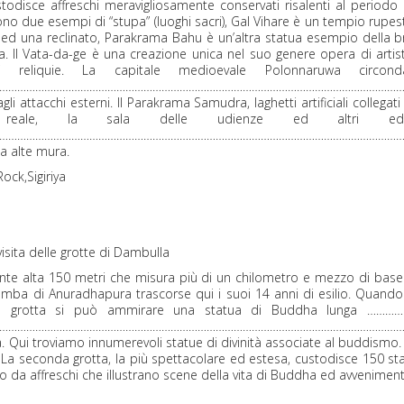
stodisce affreschi meravigliosamente conservati risalenti al perio
no due esempi di “stupa” (luoghi sacri), Gal Vihare è un tempio rupes
 ed una reclinato, Parakrama Bahu è un’altra statua esempio della br
tra. Il Vata-da-ge è una creazione unica nel suo genere opera di arti
i reliquie. La capitale medioevale Polonnaruwa circ
…………………………………………………………………………………………………………………………
i attacchi esterni. Il Parakrama Samudra, laghetti artificiali collegati
o reale, la sala delle udienze ed altri edi
…………………………………………………………………………………………………………………………
da alte mura.
ock,Sigiriya
isita delle grotte di Dambulla
te alta 150 metri che misura più di un chilometro e mezzo di base
gamba di Anuradhapura trascorse qui i suoi 14 anni di esilio. Quando s
 prima grotta si può ammirare una statua di Buddha lunga
……………………………………………………………………………………………………………………
 Qui troviamo innumerevoli statue di divinità associate al buddismo. Gli
 La seconda grotta, la più spettacolare ed estesa, custodisce 150 st
to da affreschi che illustrano scene della vita di Buddha ed avveniment