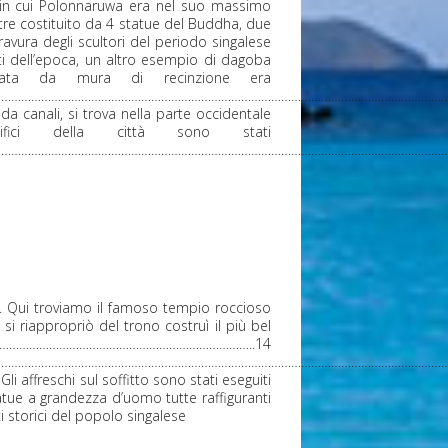
do in cui Polonnaruwa era nel suo massimo
tre costituito da 4 statue del Buddha, due
avura degli scultori del periodo singalese
sti dell’epoca, un altro esempio di dagoba
ondata da mura di recinzione era
………………………………………………………………………………………………………………………
 da canali, si trova nella parte occidentale
fici della città sono stati
…………………………………………………………………………………………………………………………
. Qui troviamo il famoso tempio roccioso
i riappropriò del trono costruì il più bel
 ……………………………………………………………………………..14
………………………………………………………………………………………………………………………
 affreschi sul soffitto sono stati eseguiti
atue a grandezza d’uomo tutte raffiguranti
i storici del popolo singalese